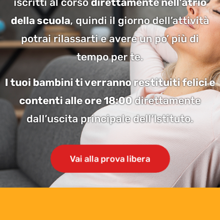
iscritti al corso
direttamente nell’atrio
della scuola
, quindi il giorno dell’attività
potrai rilassarti e avere un po’ più di
tempo per te.
I tuoi bambini ti verranno restituiti felici e
contenti alle ore 18:00
direttamente
dall’uscita principale dell’Istituto.
Vai alla prova libera