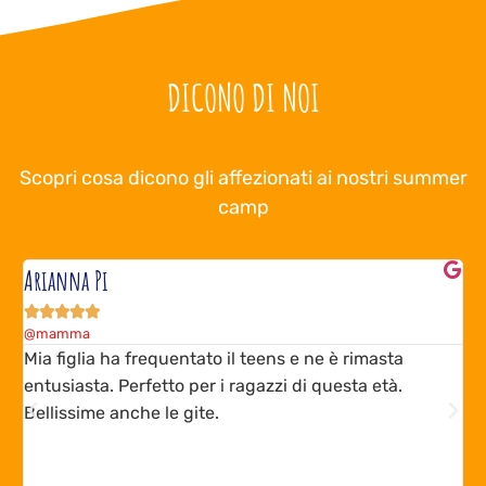
DICONO DI NOI
Scopri cosa dicono gli affezionati ai nostri summer
camp
Arianna Pi
G





@mamma
@
e
Mia figlia ha frequentato il teens e ne è rimasta
I
entusiasta. Perfetto per i ragazzi di questa età.
1
Bellissime anche le gite.
d
M
z