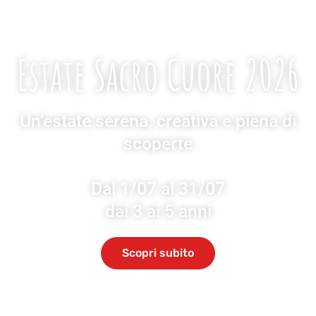
Estate Sacro Cuore 2026
Un’estate serena, creativa e piena di
scoperte
Dal 1/07 al 31/07
dai 3 ai 5 anni
Scopri subito