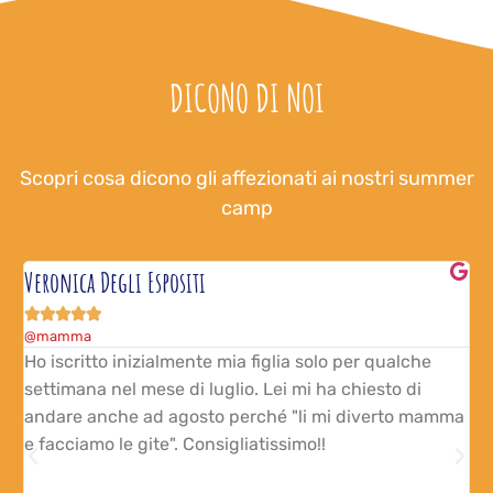
DICONO DI NOI
Scopri cosa dicono gli affezionati ai nostri summer
camp
Veronica Degli Espositi
M





@mamma
@
 è
Ho iscritto inizialmente mia figlia solo per qualche
H
settimana nel mese di luglio. Lei mi ha chiesto di
l
andare anche ad agosto perché "li mi diverto mamma
s
e facciamo le gite". Consigliatissimo!!
a
c